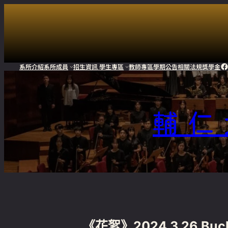
F
系所介紹
系所成員
招生資訊
學生專區
教師專區
學期公告
相關法規
獎學金
輔仁
《花絮》2024.3.26 Bu