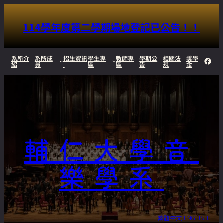
114學年度第二學期場地登記已公告！！
跳
系所介
系所成
招生資訊
學生專
教師專
學期公
相關法
獎學
Face
紹
員
區
區
告
規
金
至
主
要
內
輔仁大學音
容
樂學系
繁體中文
ENGLISH