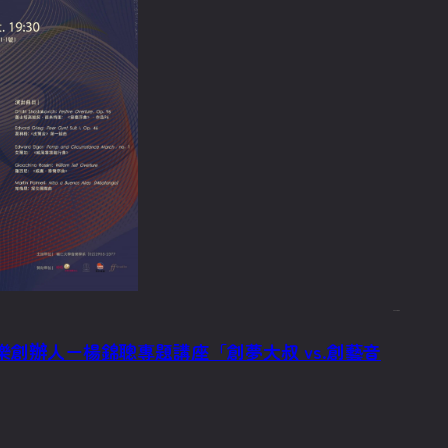
2023/9/22
風潮音樂創辦人－楊錦聰專題講座「創夢大叔 vs.創藝音