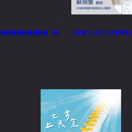
2023/9/22
師－蘇炯睿醫師專題講座「表
《活動》2023.9.20 