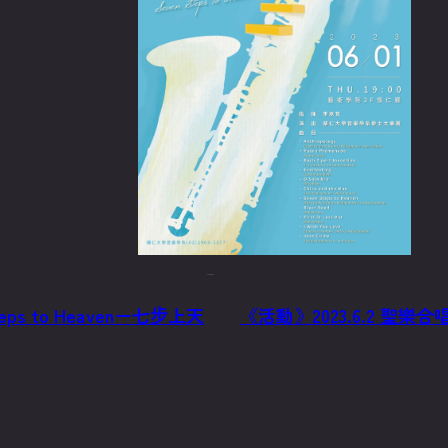
2023/5/25
eps to Heaven－七步上天
《活動》2023.6.2 聖