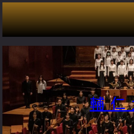
跳
至
主
要
內
容
輔仁