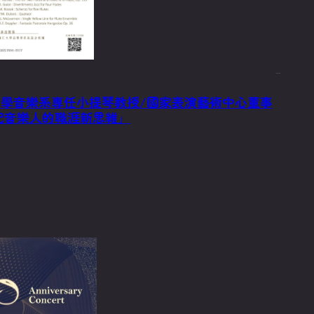
2023/10/6
8 師範大學音樂系專任小提琴教授/國家表演藝術中心董事
紀音樂人的職涯新思維」