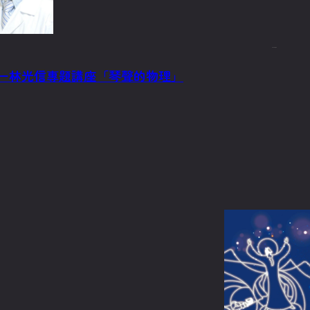
2023/9/15
製琴師－林光信專題講座「琴聲的物理」