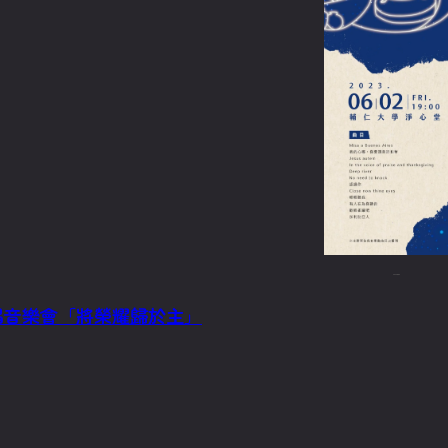
2023/5/25
樂合唱音樂會「將榮耀歸於主」