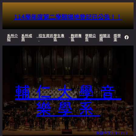
114學年度第二學期場地登記已公告！！
跳
系所介
系所成
招生資訊
學生專
教師專
學期公
相關法
獎學
Face
紹
員
區
區
告
規
金
至
主
要
內
輔仁大學音
容
樂學系
繁體中文
ENGLISH