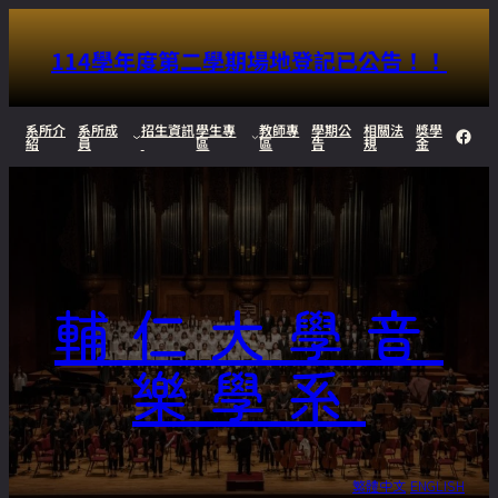
114學年度第二學期場地登記已公告！！
跳
系所介
系所成
招生資訊
學生專
教師專
學期公
相關法
獎學
Face
紹
員
區
區
告
規
金
至
主
要
內
輔仁大學音
容
樂學系
繁體中文
ENGLISH