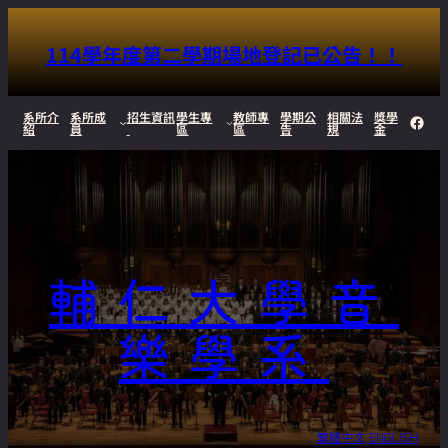
114學年度第二學期場地登記已公告！！
跳
系所介
系所成
招生資訊
學生專
教師專
學期公
相關法
獎學
Face
紹
員
區
區
告
規
金
至
主
要
內
輔仁大學音
容
樂學系
繁體中文
ENGLISH