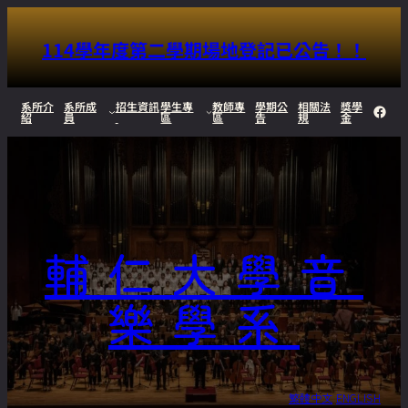
114學年度第二學期場地登記已公告！！
跳
系所介
系所成
招生資訊
學生專
教師專
學期公
相關法
獎學
Face
紹
員
區
區
告
規
金
至
主
要
內
輔仁大學音
容
樂學系
繁體中文
ENGLISH