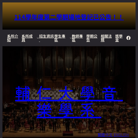
114學年度第二學期場地登記已公告！！
跳
系所介
系所成
招生資訊
學生專
教師專
學期公
相關法
獎學
Face
紹
員
區
區
告
規
金
至
主
要
內
輔仁大學音
容
樂學系
繁體中文
ENGLISH